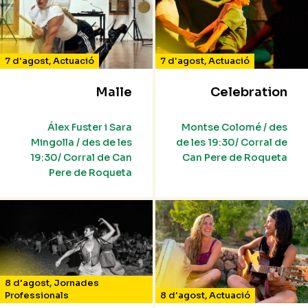
7 d'agost
,
Actuació
7 d'agost
,
Actuació
Malle
Celebration
Álex Fuster i Sara
Montse Colomé / des
Mingolla / des de les
de les 19:30/ Corral de
19:30/ Corral de Can
Can Pere de Roqueta
Pere de Roqueta
8 d'agost
,
Jornades
Professionals
8 d'agost
,
Actuació