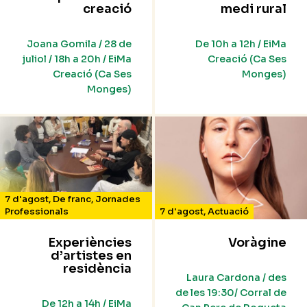
creació
medi rural
Joana Gomila / 28 de
De 10h a 12h / EiMa
juliol / 18h a 20h / EiMa
Creació (Ca Ses
Creació (Ca Ses
Monges)
Monges)
7 d'agost
,
De franc
,
Jornades
Professionals
7 d'agost
,
Actuació
Experiències
Voràgine
d’artistes en
residència
Laura Cardona / des
de les 19:30/ Corral de
De 12h a 14h / EiMa