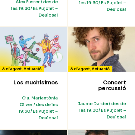
Álex Fuster / des de
les 19:30/ Es Pujolet –
les 19:30/ Es Pujolet –
Deulosal
Deulosal
8 d'agost
,
Actuació
8 d'agost
,
Actuació
Los muchísimos
Concert
percussió
Cia. Mariantònia
Jaume Darder/ des de
Oliver / des de les
les 19:30/ Es Pujolet –
19:30/ Es Pujolet –
Deulosal
Deulosal