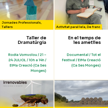
Jornades Professionals
,
Tallers
Activitat paral·lela
,
De franc
Taller de
En el temps de
Dramatúrgia
les ametlles
Rodia Vomvolou / 21 –
Documental / Tot el
24 JULIOL / 10h a 14h /
Festival / EiMa Creació
EiMa Creació (Ca Ses
(Ca Ses Monges)
Monges)