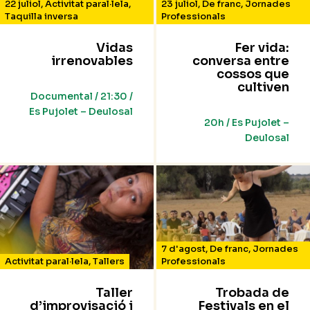
22 juliol
,
Activitat paral·lela
,
23 juliol
,
De franc
,
Jornades
Taquilla inversa
Professionals
Vidas
Fer vida:
irrenovables
conversa entre
cossos que
cultiven
Documental / 21:30 /
Es Pujolet – Deulosal
20h / Es Pujolet –
Deulosal
7 d'agost
,
De franc
,
Jornades
Activitat paral·lela
,
Tallers
Professionals
Taller
Trobada de
d’improvisació i
Festivals en el