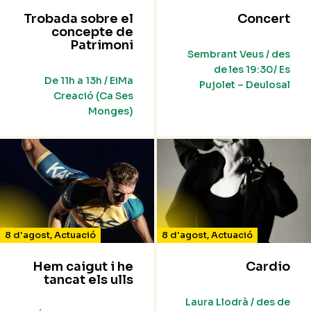
Trobada sobre el
Concert
concepte de
Patrimoni
Sembrant Veus / des
de les 19:30/ Es
De 11h a 13h / EiMa
Pujolet – Deulosal
Creació (Ca Ses
Monges)
8 d'agost
,
Actuació
8 d'agost
,
Actuació
Hem caigut i he
Cardio
tancat els ulls
Laura Llodrà / des de